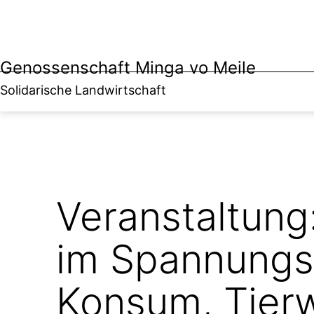
Zum
Inhalt
springen
Genossenschaft Minga vo Meile
Solidarische Landwirtschaft
Veranstaltung
im Spannungs
Konsum, Tier